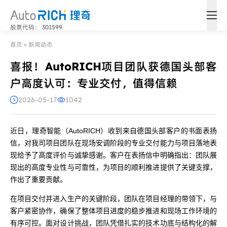
语言
股票代码： 301599
首页
»
新闻动态
喜报！AutoRICH项目团队获德国头部客
户高度认可：专业交付，值得信赖
2026-05-17
1042
近日，理奇智能（AutoRICH）收到来自德国头部客户的书面表扬
信，对我司项目团队在现场安调阶段的专业交付能力与项目落地表
现给予了高度评价与诚挚感谢。客户在表扬信中明确指出：团队展
现出的高度专业性与可靠性，为项目的顺利推进提供了关键支撑，
作出了重要贡献。
在项目交付并进入生产的关键阶段，团队在项目经理的带领下，与
客户紧密协作，确保了整体项目进度的稳步推进和现场工作环境的
有序可控。面对设计挑战，团队凭借扎实的技术功底与结构化的解