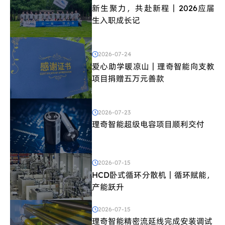
新生聚力，共赴新程｜2026应届
生入职成长记
2026-07-24
爱心助学暖凉山｜理奇智能向支教
项目捐赠五万元善款
2026-07-23
理奇智能超级电容项目顺利交付
2026-07-15
HCD卧式循环分散机｜循环赋能，
产能跃升
2026-07-15
理奇智能精密流延线完成安装调试