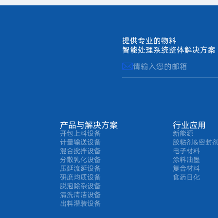
提供专业的物料
智能处理系统整体解决方案
产品与解决方案
行业应用
开包上料设备
新能源
计量输送设备
胶粘剂&密封
混合搅拌设备
电子材料
分散乳化设备
涂料油墨
压延流延设备
复合材料
研磨均质设备
食药日化
脱泡除杂设备
清洗清洁设备
出料灌装设备