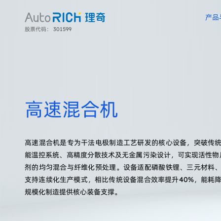
产品
股票代码： 301599
以优质的产品质量、及时的服务速度赢得了客户的广泛认可，为新能源、化工、涂料、食品、日化、医药等行业客户提供了先进可靠的智能制造系统整线解决方案和定制化服务。
依托 400 项专利技术和强大的研发队伍，产品以“高精度、高智能、高稳定”为核心优势，广泛服务于锂电制造、精细化工、复合材料及食药日化等关键行业，与全球头部企业建立稳定合作关系，助力客户实现生产流程的智能化、绿色化升级。
在全球100多个国家和地区，理奇技术工程师奔走在客户现场，和您一同创造一个又一个卓越项目。
我们秉承”主动服务、用户至上”的服务理念，为用户提供主动积极、高保障、应时而动的服务。
无锡理奇智能装备股份有限公司专注于物料自动计量、自动配料、自动投料、分散乳化、混合搅拌等物料自动化处理领域，提供专业的物料自动化处理系统整体解决方案。
以优质的产品质量、及时的服务速度赢得了客户的广泛认可，为新能源、化工、涂料、食品、日化、医药等行业客户提供了先进可靠的智能制造系统整线解决方案和定制化服务。
高速混合机
高速混合机是专为干法电极制造工艺研发的核心设备，突破传
能温控系统、高精度分散技术及无金属污染设计，可实现活性物质
剂的均匀混合与纤维化预处理。设备适配磷酸铁锂、三元材料
支持连续化生产模式，相比传统设备混合效率提升40%，能耗降
规模化制造提供核心装备支撑。