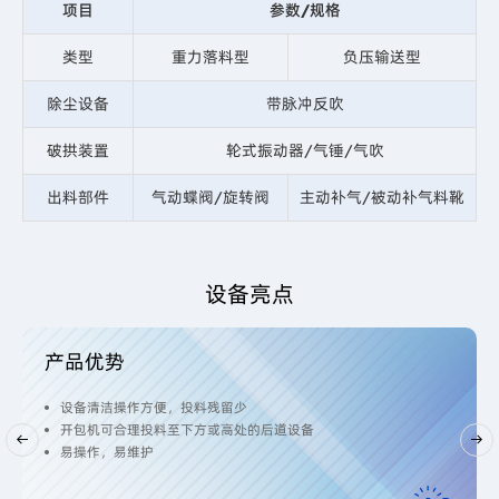
项目
参数/规格
类型
重力落料型
负压输送型
除尘设备
带脉冲反吹
破拱装置
轮式振动器/气锤/气吹
出料部件
气动蝶阀/旋转阀
主动补气/被动补气料靴
设备亮点
产品优势
设备清洁操作方便，投料残留少
开包机可合理投料至下方或高处的后道设备
易操作，易维护