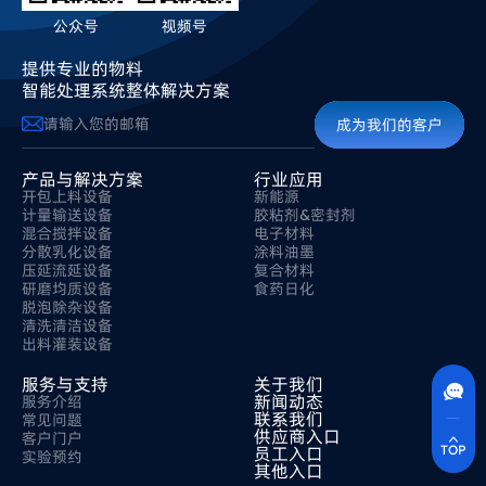
公众号
视频号
提供专业的物料
智能处理系统整体解决方案
成为我们的客户
产品与解决方案
行业应用
开包上料设备
新能源
计量输送设备
胶粘剂&密封剂
混合搅拌设备
电子材料
分散乳化设备
涂料油墨
压延流延设备
复合材料
研磨均质设备
食药日化
脱泡除杂设备
清洗清洁设备
出料灌装设备
联系方式
400-630-8266
服务与支持
关于我们
在线沟通
新闻动态
服务介绍
实时沟通
联系我们
常见问题
快速解决您的问题
供应商入口
客户门户
TOP
员工入口
实验预约
其他入口