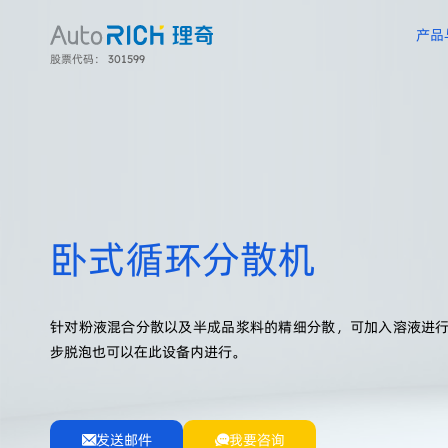
产品
股票代码： 301599
以优质的产品质量、及时的服务速度赢得了客户的广泛认可，为新能源、化工、涂料、食品、日化、医药等行业客户提供了先进可靠的智能制造系统整线解决方案和定制化服务。
依托 400 项专利技术和强大的研发队伍，产品以“高精度、高智能、高稳定”为核心优势，广泛服务于锂电制造、精细化工、复合材料及食药日化等关键行业，与全球头部企业建立稳定合作关系，助力客户实现生产流程的智能化、绿色化升级。
在全球100多个国家和地区，理奇技术工程师奔走在客户现场，和您一同创造一个又一个卓越项目。
我们秉承”主动服务、用户至上”的服务理念，为用户提供主动积极、高保障、应时而动的服务。
无锡理奇智能装备股份有限公司专注于物料自动计量、自动配料、自动投料、分散乳化、混合搅拌等物料自动化处理领域，提供专业的物料自动化处理系统整体解决方案。
以优质的产品质量、及时的服务速度赢得了客户的广泛认可，为新能源、化工、涂料、食品、日化、医药等行业客户提供了先进可靠的智能制造系统整线解决方案和定制化服务。
卧式循环分散机
针对粉液混合分散以及半成品浆料的精细分散，可加入溶液进
步脱泡也可以在此设备内进行。
发送邮件
我要咨询